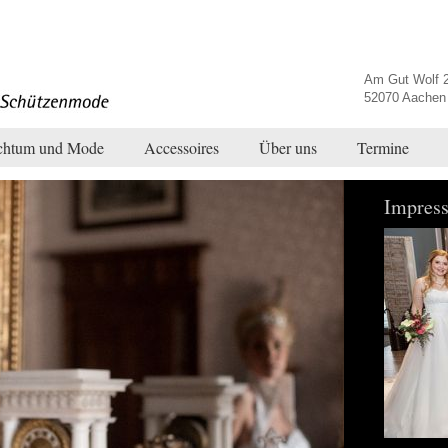
Am Gut Wolf 
52070 Aachen
chtum und Mode
Accessoires
Über uns
Termine
Impress